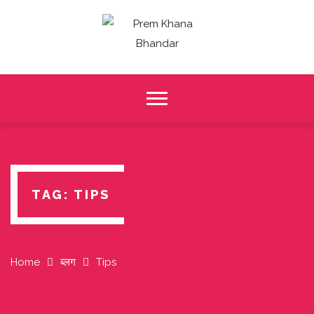
Skip
to
content
TAG:
TIPS
Home
ब्लग
Tips